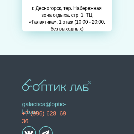
г. Десногорск, тер. Набережная
зона отдыха, стр. 1, ТЦ
«Галактика», 1 этаж (10:00 - 20:00,
без выходных)
galactica@optic-
lab.ru
+7 (996) 628–69–
36