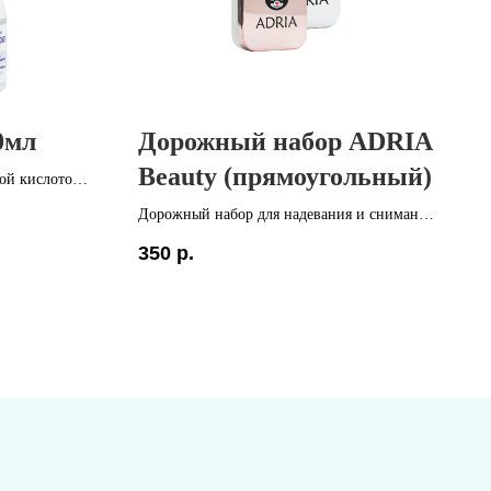
0мл
Дорожный набор ADRIA
Beauty (прямоугольный)
вой кислотой.
го ношения
Дорожный набор для надевания и снимания
лаза" и
линз
350
р.