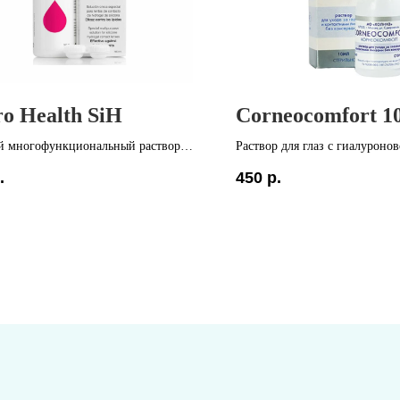
o Health SiH
Corneocomfort 1
й многофункциональный раствор
Раствор для глаз с гиалуроно
ликон-гидрогелевых контактных линз
Предназначен для комфортно
.
450
р.
ивный против липидных отложений
МКЛ, при синдроме "сухого г
-изготовитель: Испания
ощущения жжения в глазах.
екте: контейнер с
Страна-изготовитель: Россия
ктериальным эффектом