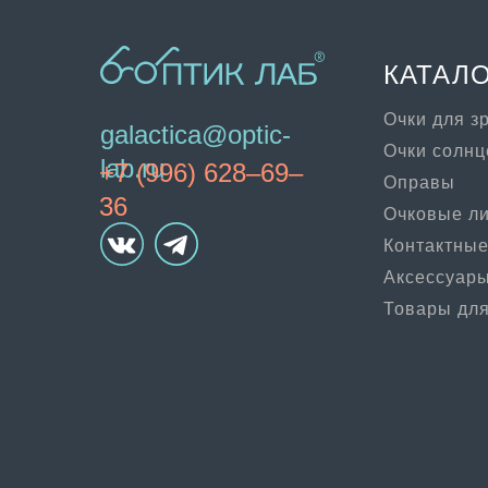
КАТАЛ
Очки для з
galactica@optic-
Очки солн
lab.ru
+7 (996) 628–69–
Оправы
36
Очковые л
Контактные
Аксессуар
Товары для