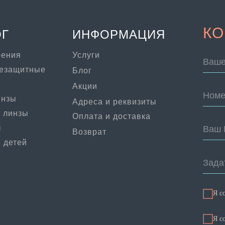
КО
ОГ
ИНФОРМАЦИЯ
рения
Услуги
Ваше
цезащитные
Блог
Акции
Номе
инзы
Адреса и реквизиты
 линзы
Оплата и доставка
ы
Ваш 
Возврат
 детей
Зада
Я с
Я c