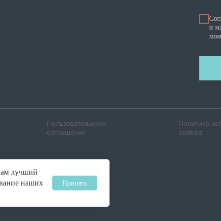
Сог
и м
мом
Пользовательское
Политика ис
соглашение
cookies
вам лучший
ование наших
Принять