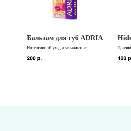
Бальзам для губ ADRIA
Hidr
Интенсивный уход и увлажнение
Целево
для си
200
р.
400
р
эффект
Страна
В компл
антиба