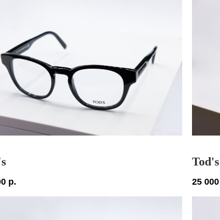
's
Tod's
00
р.
25 000