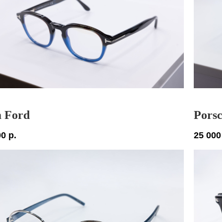
 Ford
Porsc
00
р.
25 000