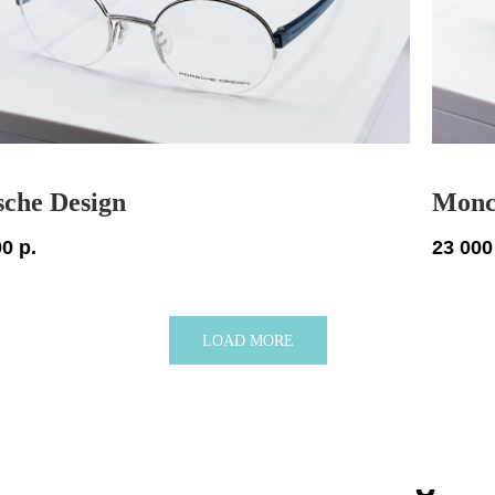
sche Design
Monc
00
р.
23 000
LOAD MORE