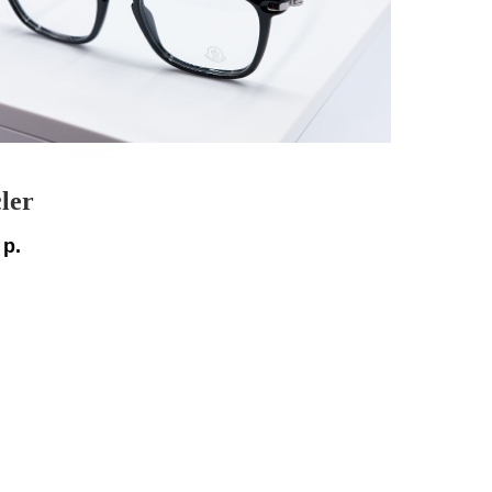
ler
р.