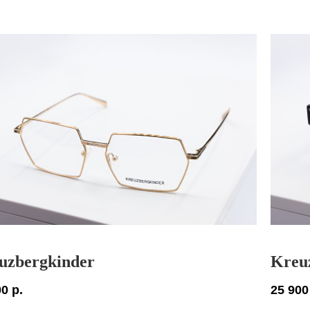
uzbergkinder
Kreu
00
р.
25 900