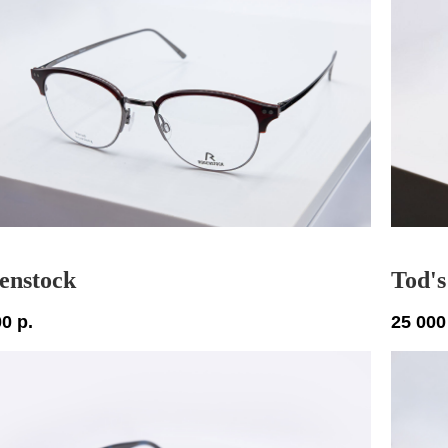
enstock
Tod's
00
р.
25 000