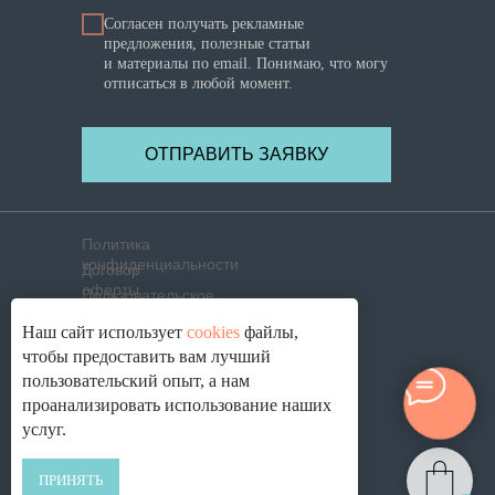
Согласен получать рекламные
предложения, полезные статьи
и материалы по email. Понимаю, что могу
отписаться в любой момент.
ОТПРАВИТЬ ЗАЯВКУ
Политика
конфиденциальности
Договор
оферты
Пользовательское
соглашение
Политика использования
Наш сайт использует
cookies
файлы,
cookies
Согласие на обработку
чтобы предоставить вам лучший
ПД
пользовательский опыт, а нам
© 2021-2026. ОПТИК ЛАБ ®, г. Смоленск
проанализировать использование наших
услуг.
ПРИНЯТЬ