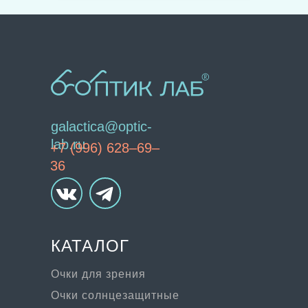
galactica@optic-
lab.ru
+7 (996) 628–69–
36
КАТАЛОГ
Очки для зрения
Очки солнцезащитные