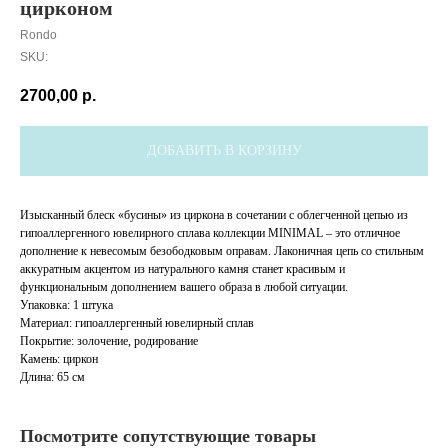
цирконом
Rondo
SKU:
2700,00
р.
ДОБАВИТЬ В КОРЗИНУ
Изысканный блеск «бусины» из циркона в сочетании с облегченной цепью из
гипоаллергенного ювелирного сплава коллекции MINIMAL – это отличное
дополнение к невесомым безободковым оправам. Лаконичная цепь со стильным
аккуратным акцентом из натурального камня станет красивым и
функциональным дополнением вашего образа в любой ситуации.
Упаковка: 1 штука
Материал: гипоаллергенный ювелирный сплав
Покрытие: золочение, родирование
Камень: циркон
Длина: 65 см
Посмотрите сопутствующие товары