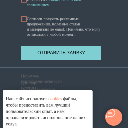
соглашением
Согласен получать рекламные
предложения, полезные статьи
и материалы по email. Понимаю, что могу
отписаться в любой момент.
ОТПРАВИТЬ ЗАЯВКУ
Политика
конфиденциальности
Договор
оферты
Пользовательское
соглашение
Политика использования
Наш сайт использует
cookies
файлы,
cookies
Согласие на обработку
чтобы предоставить вам лучший
ПД
пользовательский опыт, а нам
© 2021-2026. ОПТИК ЛАБ ®, г. Смоленск
проанализировать использование наших
услуг.