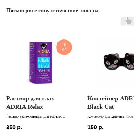
Посмотрите сопутствующие товары
10
мл
Раствор для глаз
Контейнер ADRIA
ADRIA Relax
Black Cat
Раствор увлажняющий для мягких
Контейнер для хранения линз
контактных линз. Увлажнение без сухости
350
р.
150
р.
и раздражений. Страна-изготовитель:
Россия