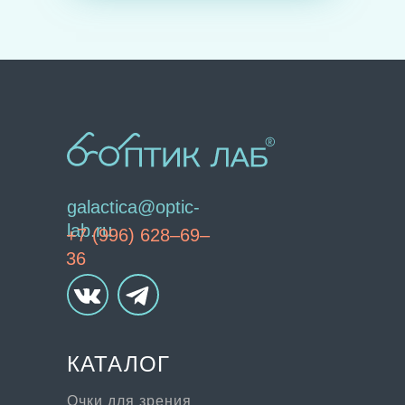
galactica@optic-
lab.ru
+7 (996) 628–69–
36
КАТАЛОГ
Очки для зрения