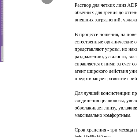
Раствор для четких линз ADR
обычных для зрения до отте
внешних загрязнений, увлажн
В процессе ношения, на пове
естественные органические о
представляют угрозы, но нак
раздражению, усталости, во
справляется с ними за счет 
агент широкого действия ун
предотвращает развитие гри
Для лучшей консистенции пр
соединения целлюлозы, увели
обволакивает линзу, увлажня
максимально комфортным.
Срок хранения - три месяца 
lwh: 55x55x160 mm