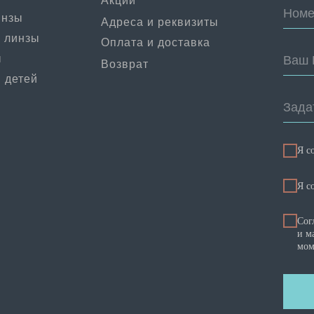
Акции
Номе
инзы
Адреса и реквизиты
 линзы
Оплата и доставка
ы
Ваш 
Возврат
 детей
Зада
Я с
Я c
Сог
и м
мом