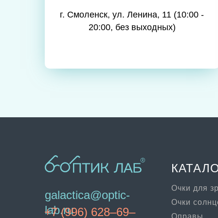
г. Смоленск, ул. Ленина, 11 (10:00 -
20:00, без выходных)
КАТАЛ
Очки для з
galactica@optic-
Очки солн
lab.ru
+7 (996) 628–69–
Оправы