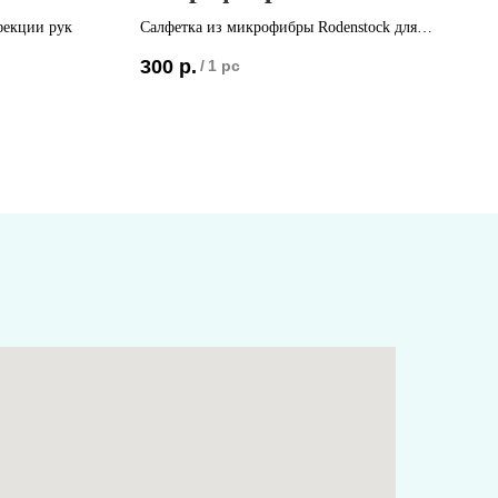
фекции рук
Салфетка из микрофибры Rodenstock для
ухода за линзами очков
300
р.
/
1 pc
Страна-изготовитель: Германия