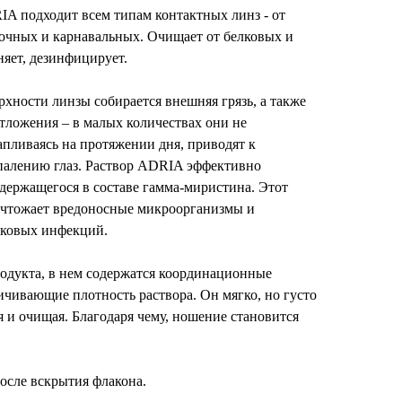
IA подходит всем типам контактных линз - от
ночных и карнавальных. Очищает от белковых и
яет, дезинфицирует.
рхности линзы собирается внешняя грязь, а также
тложения – в малых количествах они не
апливаясь на протяжении дня, приводят к
спалению глаз. Раствор ADRIA эффективно
содержащегося в составе гамма-миристина. Этот
ичтожает вредоносные микроорганизмы и
бковых инфекций.
одукта, в нем содержатся координационные
чивающие плотность раствора. Он мягко, но густо
я и очищая. Благодаря чему, ношение становится
после вскрытия флакона.