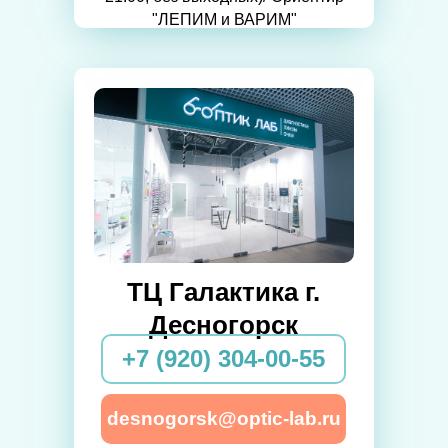
"ЛЕПИМ и ВАРИМ"
ТЦ Галактика г.
Десногорск
+7 (920) 304-00-55
desnogorsk@optic-lab.ru