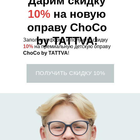
Дарим скидку
10%
на новую
оправу
ChoCo
by TATTVA
!
Заполните форму и получите скидку
10%
на премиальную детскую оправу
ChoCo by TATTVA
!
ПОЛУЧИТЬ СКИДКУ 10%