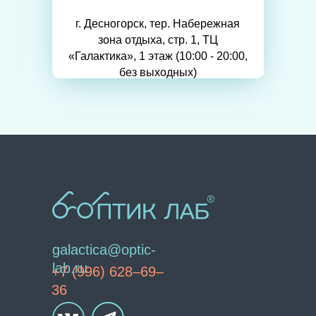
г. Десногорск, тер. Набережная
зона отдыха, стр. 1, ТЦ
«Галактика», 1 этаж (10:00 - 20:00,
без выходных)
galactica@optic-
lab.ru
+7 (996) 628–69–
36