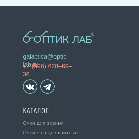
galactica@optic-
lab.ru
+7 (996) 628–69–
36
КАТАЛОГ
Очки для зрения
Очки солнцезащитные