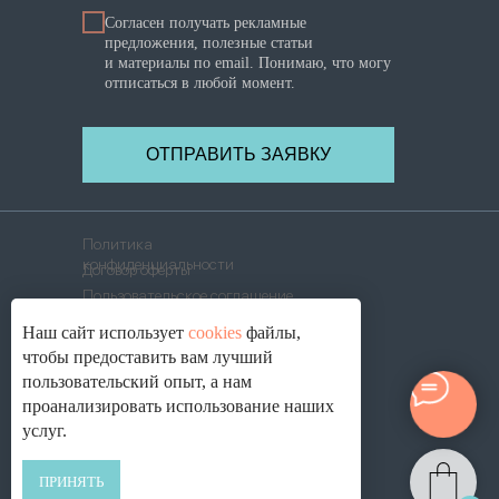
Согласен получать рекламные
предложения, полезные статьи
и материалы по email. Понимаю, что могу
отписаться в любой момент.
ОТПРАВИТЬ ЗАЯВКУ
Политика
конфиденциальности
Договор оферты
Пользовательское соглашение
Политика использования
Наш сайт использует
cookies
файлы,
cookies
Согласие на обработку
чтобы предоставить вам лучший
ПД
пользовательский опыт, а нам
© 2021-2026. ОПТИК ЛАБ ®, г. Смоленск
проанализировать использование наших
услуг.
ПРИНЯТЬ