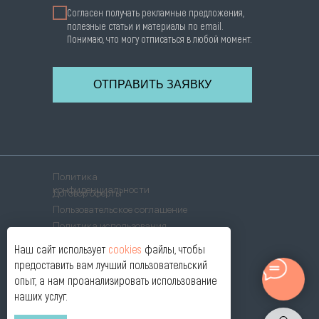
Согласен получать рекламные предложения,
полезные статьи и материалы по email.
Понимаю, что могу отписаться в любой момент.
ОТПРАВИТЬ ЗАЯВКУ
Политика
конфиденциальности
Договор оферты
Пользовательское соглашение
Политика использования
cookies
Согласие на обработку
Наш сайт использует
cookies
файлы, чтобы
ПД
предоставить вам лучший пользовательский
© 2021-2026. ОПТИК ЛАБ ®, г. Смоленск
опыт, а нам проанализировать использование
наших услуг.