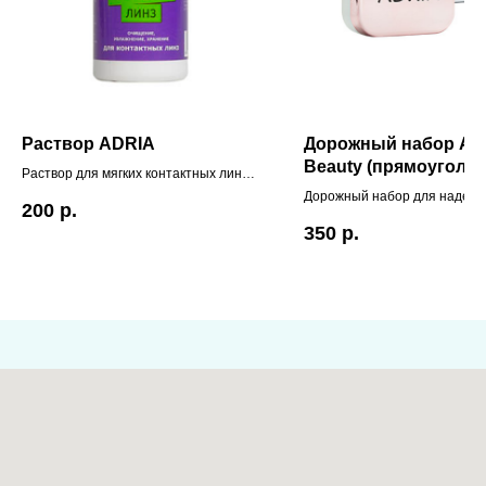
Раствор ADRIA
Дорожный набор AD
Beauty (прямоуголь
Раствор для мягких контактных линз.
Очищение, увлажнение и хранение.
Дорожный набор для надева
200
р.
Страна-изготовитель: Россия
снимания линз
350
р.