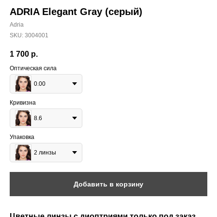
ADRIA Elegant Gray (серый)
Adria
SKU:
3004001
1 700
р.
Оптическая сила
0.00
Кривизна
8.6
Упаковка
2 линзы
Добавить в корзину
Цветные линзы с диоптриями только под заказ,