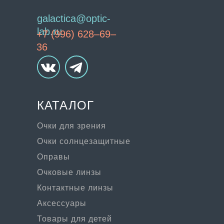
galactica@optic-
lab.ru
+7 (996) 628–69–
36
КАТАЛОГ
Очки для зрения
Очки солнцезащитные
Оправы
Очковые линзы
Контактные линзы
Аксессуары
Товары для детей