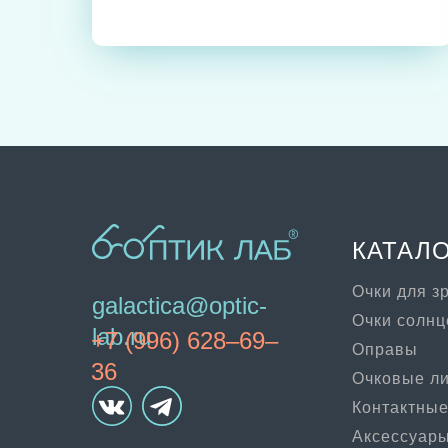
КАТАЛ
Очки для з
galactica@optic-
Очки солн
lab.ru
+7 (996) 628–69–
Оправы
36
Очковые л
Контактные
Аксессуар