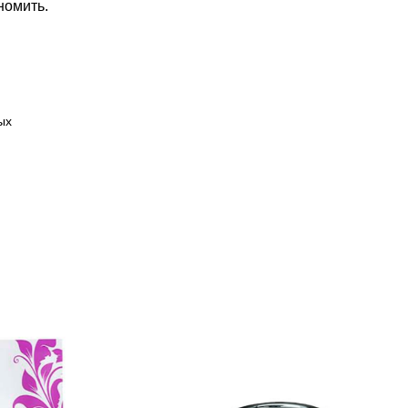
номить.
ых