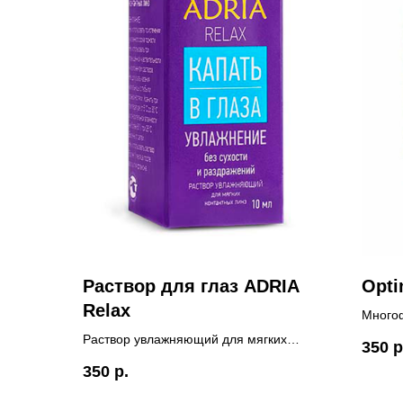
Раствор для глаз ADRIA
Opti
Relax
Многоф
янтарн
Раствор увлажняющий для мягких
350
р
всех т
контактных линз. Увлажнение без
350
р.
Страна
сухости и раздражений. Страна-
Без ко
изготовитель: Россия