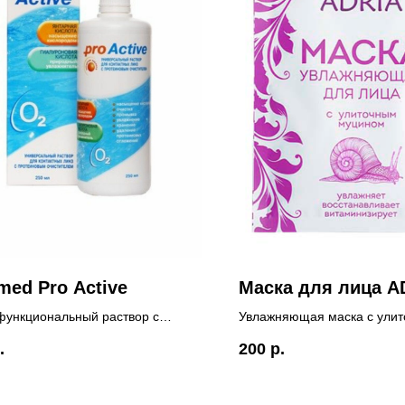
med Pro Active
Маска для лица A
ункциональный раствор с
Увлажняющая маска с ули
ой и гиалуроновой кислотой для
муцином
.
200
р.
ипов МКЛ
-изготовитель: Россия
нтейнера!