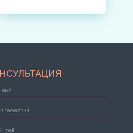
НСУЛЬТАЦИЯ
 имя
р телефона
E-mail