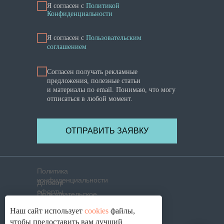
Я согласен с
Политикой
Конфиденциальности
Я cогласен с
Пользовательским
соглашением
Согласен получать рекламные
предложения, полезные статьи
и материалы по email. Понимаю, что могу
отписаться в любой момент.
ОТПРАВИТЬ ЗАЯВКУ
Политика
конфиденциальности
Договор
оферты
Пользовательское
соглашение
Политика использования
Наш сайт использует
cookies
файлы,
cookies
Согласие на обработку
чтобы предоставить вам лучший