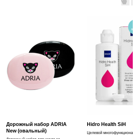
60
кон
Дорожный набор ADRIA
Hidro Health SiH
New (овальный)
Целевой многофункциональ
раствор для силикон-гидрог