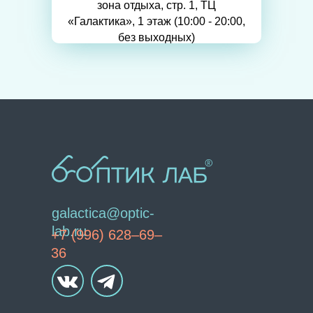
зона отдыха, стр. 1, ТЦ
«Галактика», 1 этаж (10:00 - 20:00,
без выходных)
galactica@optic-
lab.ru
+7 (996) 628–69–
36