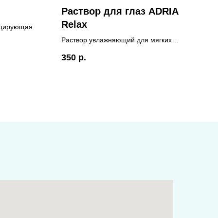
Раствор для глаз ADRIA
Relax
ицирующая
Раствор увлажняющий для мягких
контактных линз. Увлажнение без
350
р.
сухости и раздражений. Страна-
изготовитель: Россия