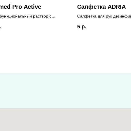
med Pro Active
Салфетка ADRIA
ункциональный раствор с
Салфетка для рук дезинф
ой и гиалуроновой кислотой для
.
5
р.
ипов МКЛ
-изготовитель: Россия
нтейнера!