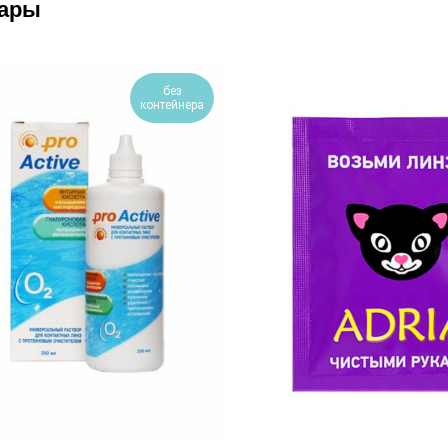
вары
без
контейнера