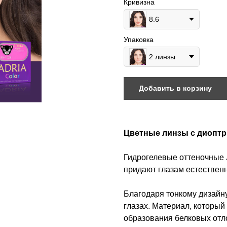
Кривизна
8.6
Упаковка
2 линзы
Добавить в корзину
Цветные линзы с диоптри
Гидрогелевые оттеночные л
придают глазам естествен
Благодаря тонкому дизайну
глазах. Материал, который 
образования белковых отл