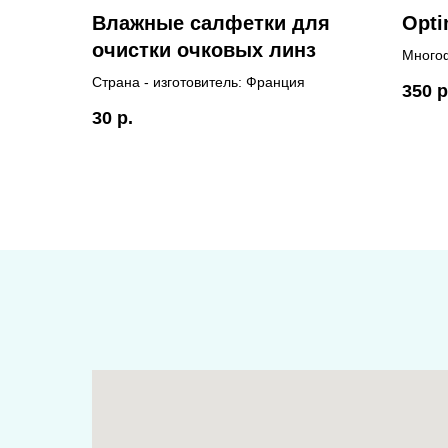
Влажные салфетки для
Opti
очистки очковых линз
Многоф
янтарн
Страна - изготовитель: Франция
350
р
всех т
30
р.
Страна
Без ко