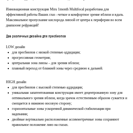
Инновационная конструкция Miru 1month Multifocal разработана для
эффективной работы Ваших глаз –четкое и комфортное зрение вблизи и вдаль.
Максимальное пропускание кислорода линзой от центра к периферии во всем
диапазоне рефракций!
Два различных дизайна для пресбиопов
LOW дизайн
для пресбиопов с низкой степенью аддидации;
прогрессивная геометрия;
центральная зона линзы – для зрения вблизи;
плавный переход от ближней зоны через среднюю к дальней.
HIGH дизайн
для пресбиопов с высокой степенью аддидации;
уникальная запатентованная конструкция имеет децентрованную зону для
оптимального зрения вблизи, когда зрачок естественным образом сужается и
смещается в нижнюю носовую сторону;
горизонтальные зоны ускоренной динамической стабилизации при
надевании;
двойные вертикально расположенные ассимметричные зоны сохраняют
правильное положение линз на глазах.