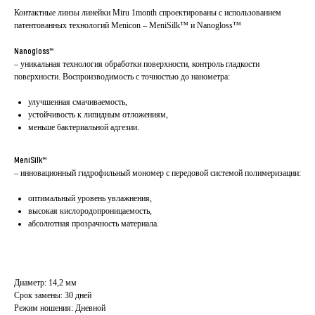
Контактные линзы линейки Miru 1month спроектированы с использованием
патентованных технологий Menicon – MeniSilk™ и Nanogloss™
Nanogloss™
– уникальная технология обработки поверхности, контроль гладкости
поверхности. Воспроизводимость с точностью до нанометра:
улучшенная смачиваемость,
устойчивость к липидным отложениям,
меньше бактериальной адгезии.
MeniSilk™
– инновационный гидрофильный мономер с передовой системой полимеризации:
оптимальный уровень увлажнения,
высокая кислородопроницаемость,
абсолютная прозрачность материала.
Диаметр: 14,2 мм
Срок замены: 30 дней
Режим ношения: Дневной