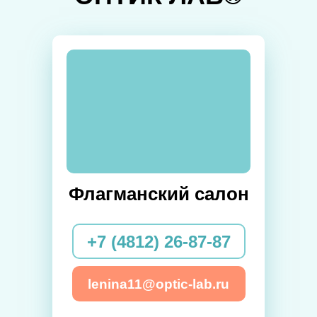
Флагманский салон
+7 (4812) 26-87-87
lenina11@optic-lab.ru