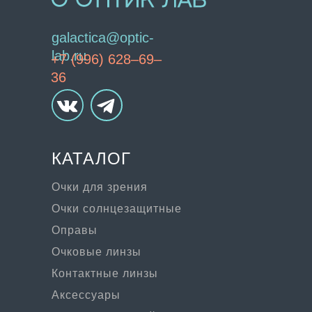
galactica@optic-
lab.ru
+7 (996) 628–69–
36
КАТАЛОГ
Очки для зрения
Очки солнцезащитные
Оправы
Очковые линзы
Контактные линзы
Аксессуары