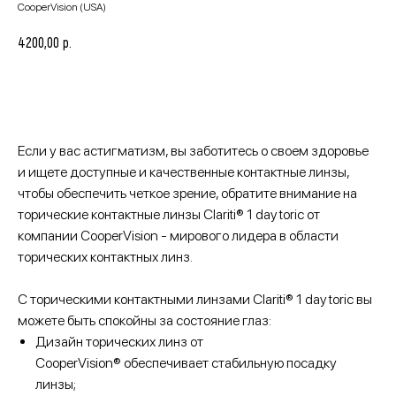
CooperVision (USA)
р.
4200,00
Добавить в корзину
Если у вас астигматизм, вы заботитесь о своем здоровье
и ищете доступные и качественные контактные линзы,
чтобы обеспечить четкое зрение, обратите внимание на
торические контактные линзы Сlariti® 1 day toric от
компании CooperVision - мирового лидера в области
торических контактных линз.
С торическими контактными линзами Сlariti® 1 day toric вы
можете быть спокойны за состояние глаз:
Дизайн торических линз от
CooperVision® обеспечивает стабильную посадку
линзы;