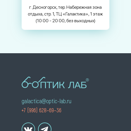
г. Десногорск, тер. Набережная зона
отдыха, стр. 1, ТЦ «Галактика», 1 этаж
(10:00 - 20:00, без выходных)
galactica@optic-lab.ru
+7 (996) 628–69–36