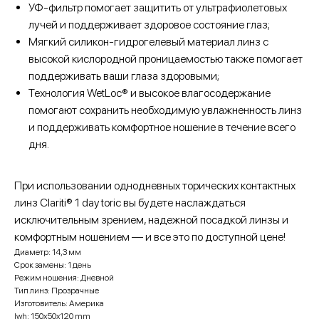
УФ-фильтр помогает защитить от ультрафиолетовых
лучей и поддерживает здоровое состояние глаз;
Мягкий силикон-гидрогелевый материал линз с
высокой кислородной проницаемостью также помогает
поддерживать ваши глаза здоровыми;
Технология WetLoc® и высокое влагосодержание
помогают сохранить необходимую увлажненность линз
и поддерживать комфортное ношение в течение всего
дня.
При использовании однодневных торических контактных
линз Сlariti® 1 day toric вы будете наслаждаться
исключительным зрением, надежной посадкой линзы и
комфортным ношением — и все это по доступной цене!
Диаметр: 14,3 мм
Срок замены: 1 день
Режим ношения: Дневной
Тип линз: Прозрачные
Изготовитель: Америка
lwh: 150x50x120 mm