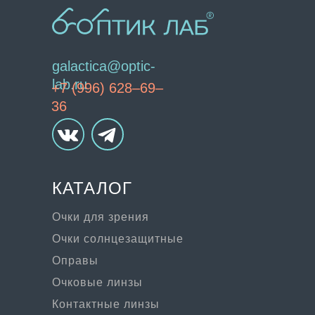
galactica@optic-
lab.ru
+7 (996) 628–69–
36
КАТАЛОГ
Очки для зрения
Очки солнцезащитные
Оправы
Очковые линзы
Контактные линзы