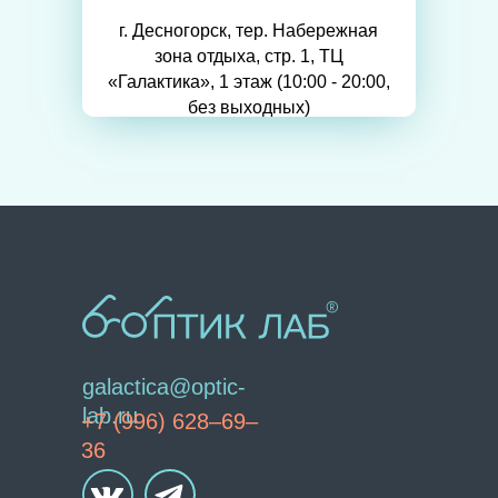
г. Десногорск, тер. Набережная
зона отдыха, стр. 1, ТЦ
«Галактика», 1 этаж (10:00 - 20:00,
без выходных)
galactica@optic-
lab.ru
+7 (996) 628–69–
36