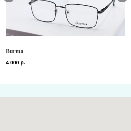
Burma
S
4 000
р.
11