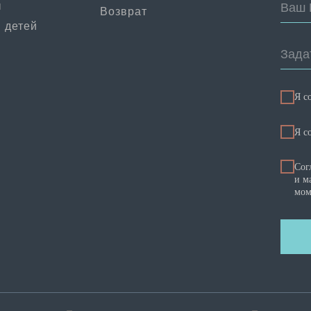
ы
Ваш 
Возврат
 детей
Зада
Я с
Я c
Сог
и м
мом