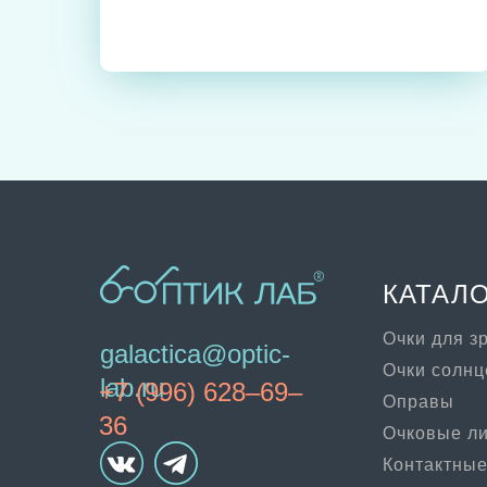
КАТАЛ
Очки для з
galactica@optic-
Очки солн
lab.ru
+7 (996) 628–69–
Оправы
36
Очковые л
Контактные