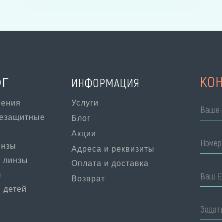
КО
ИНФОРМАЦИЯ
ОГ
рения
Услуги
Ваше 
цезащитные
Блог
Акции
Номер
инзы
Адреса и реквизиты
 линзы
Оплата и доставка
ы
Ваш E
Возврат
 детей
Задат