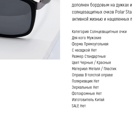
дополнен бордовым на дужках и
солнцезащитных очков Polar St
активной жизнью и нацеленных п
Категория: Солнцезащитные очки
Для кого: Мужские
Форма: Прямоугольная
С насадкой: Нет
Размер: Стандартные
Цвет: Черные / Красные
Материал: Металл / Пластик
Оправа: В толстой оправе
Поляризация: Нет
Зеркальные: Нет
Фотохромные: Нет
Изготовитель: Китай
SALE: Нет