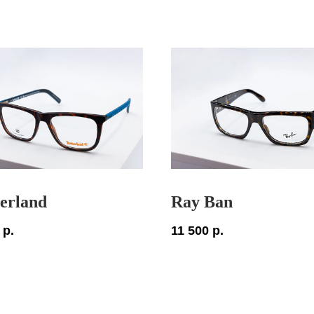
erland
Ray Ban
р.
11 500
р.