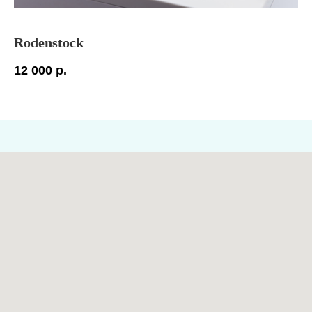
Rodenstock
R
12 000
р.
11