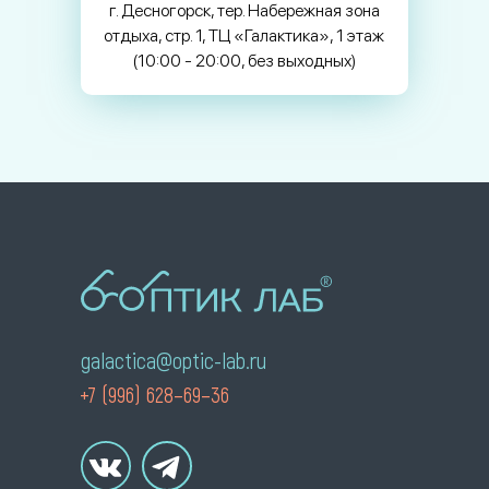
г. Десногорск, тер. Набережная зона
отдыха, стр. 1, ТЦ «Галактика», 1 этаж
(10:00 - 20:00, без выходных)
galactica@optic-lab.ru
+7 (996) 628–69–36