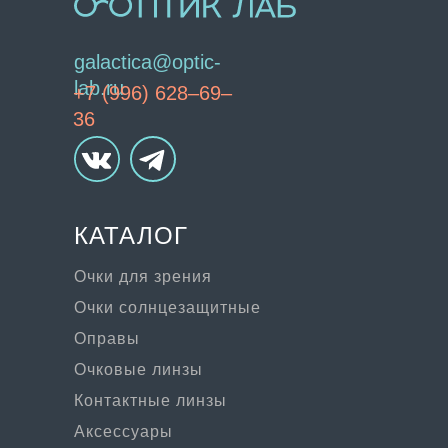
galactica@optic-
lab.ru
+7 (996) 628–69–
36
КАТАЛОГ
Очки для зрения
Очки солнцезащитные
Оправы
Очковые линзы
Контактные линзы
Аксессуары