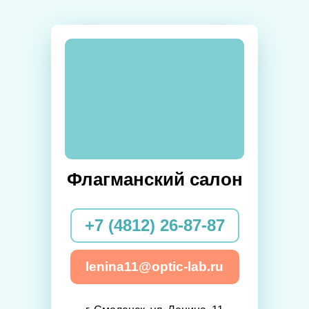
Флагманский салон
+7 (4812) 26-87-87
lenina11@optic-lab.ru