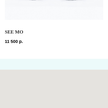
SEE MO
H
11 500
р.
18