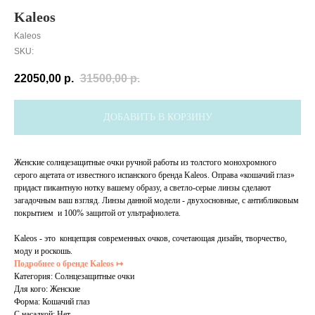
Kaleos
Kaleos
SKU:
22050,00
р.
31500,00
р.
ДОБАВИТЬ В КОРЗИНУ
Женские солнцезащитные очки ручной работы из толстого монохромного
серого ацетата от известного испанского бренда Kaleos. Оправа «кошачий глаз»
придаст пикантную нотку вашему образу, а светло-серые линзы сделают
загадочным ваш взгляд. Линзы данной модели - двухосновные, с антибликовым
покрытием и 100% защитой от ультрафиолета.
Kaleos - это концепция современных очков, сочетающая дизайн, творчество,
моду и роскошь.
Подробнее о бренде Kaleos ↦
Категория: Солнцезащитные очки
Для кого: Женские
Форма: Кошачий глаз
С насадкой: Нет