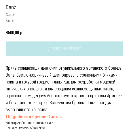
Danz
Danz
SKU:
р.
8500,00
ДОБАВИТЬ В КОРЗИНУ
Яркие солнцезащитные очки от уникального армянского бренда
Danz. Светло-коричневый цвет оправы с солнечными бликами
принта и голубой градиент линз. Как для разработки моделей
оптических оправ,так и для создания солнцезащитных очков,
вдохновением для дизайнеров служат красота природы Армении
и богатство ее истории. Все изделия бренда Danz - продукт
высочайшего качества.
Подробнее о бренде Danz →
Категория: Солнцезащитные очки
Для кого: Мужские/Женские