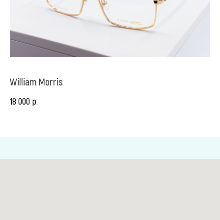
William Morris
So
р.
18 000
8 