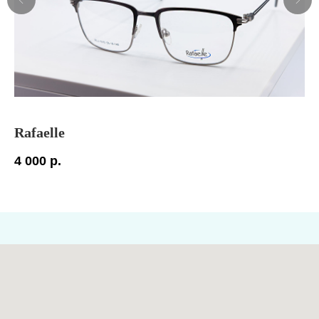
Rafaelle
So
4 000
р.
7 