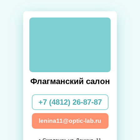
Флагманский салон
+7 (4812) 26-87-87
lenina11@optic-lab.ru