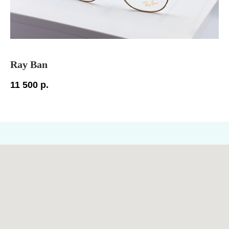
Ray Ban
H
11 500
р.
18