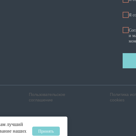
Я c
Сог
и м
мом
Пользовательское
Политика ис
соглашение
cookies
вам лучший
ование наших
Принять