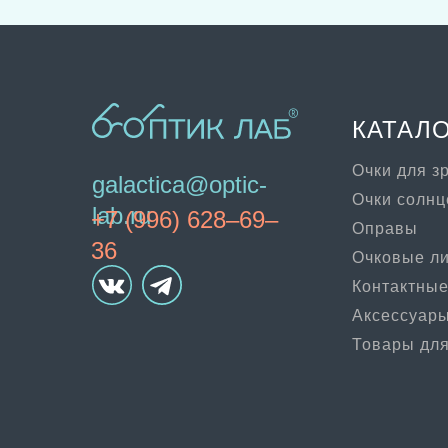
КАТАЛ
Очки для з
galactica@optic-
Очки солн
lab.ru
+7 (996) 628–69–
Оправы
36
Очковые л
Контактные
Аксессуар
Товары для