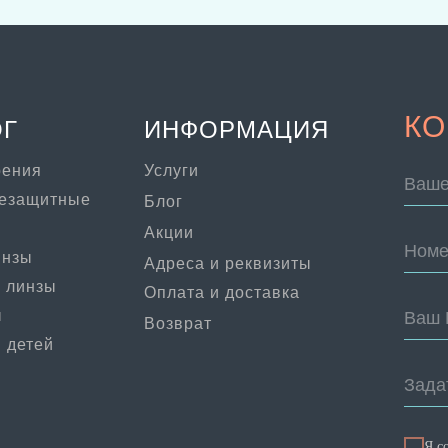
КО
ОГ
ИНФОРМАЦИЯ
рения
Услуги
Ваше
цезащитные
Блог
Акции
Номе
инзы
Адреса и реквизиты
 линзы
Оплата и доставка
ы
Ваш 
Возврат
 детей
Зада
Я с