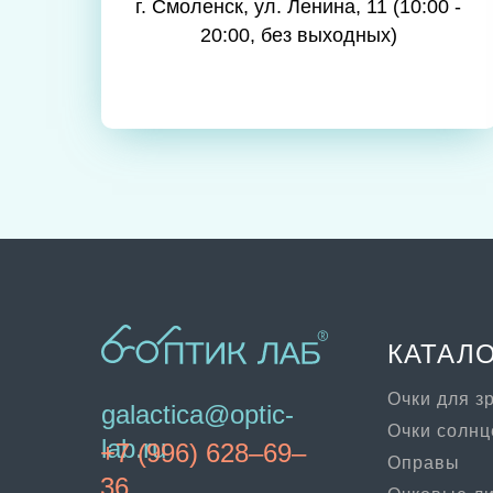
г. Смоленск, ул. Ленина, 11 (10:00 -
20:00, без выходных)
КАТАЛ
Очки для з
galactica@optic-
Очки солн
lab.ru
+7 (996) 628–69–
Оправы
36