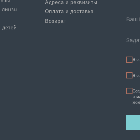
инзы
Адреса и реквизиты
 линзы
Оплата и доставка
ы
Ваш 
Возврат
 детей
Зада
Я с
Я c
Сог
и м
мом