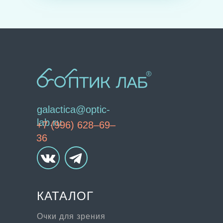
galactica@optic-
lab.ru
+7 (996) 628–69–
36
КАТАЛОГ
Очки для зрения