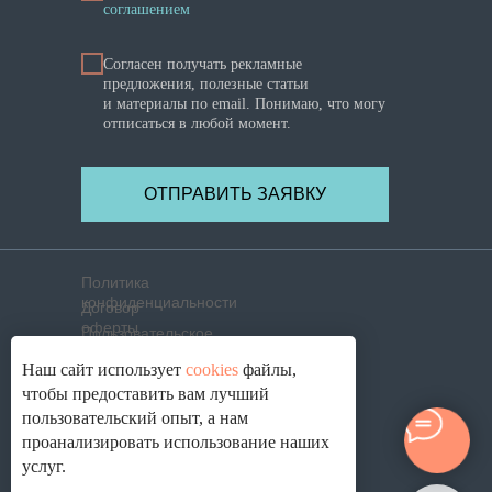
соглашением
Согласен получать рекламные
предложения, полезные статьи
и материалы по email. Понимаю, что могу
отписаться в любой момент.
ОТПРАВИТЬ ЗАЯВКУ
Политика
конфиденциальности
Договор
оферты
Пользовательское
соглашение
Политика использования
Наш сайт использует
cookies
файлы,
cookies
Согласие на обработку
чтобы предоставить вам лучший
ПД
пользовательский опыт, а нам
© 2021-2026. ОПТИК ЛАБ ®, г. Смоленск
проанализировать использование наших
услуг.