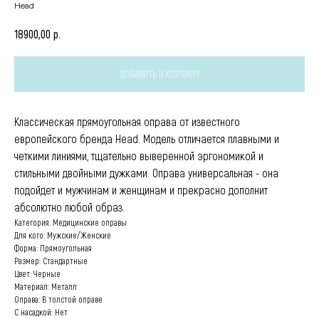
Head
р.
18900,00
ДОБАВИТЬ В КОРЗИНУ
Классическая прямоугольная оправа от известного
европейского бренда Head. Модель отличается плавными и
четкими линиями, тщательно выверенной эргономикой и
стильными двойными дужками. Оправа универсальная - она
подойдет и мужчинам и женщинам и прекрасно дополнит
абсолютно любой образ.
Категория: Медицинские оправы
Для кого: Мужские/Женские
Форма: Прямоугольная
Размер: Стандартные
Цвет: Черные
Материал: Металл
Оправа: В толстой оправе
С насадкой: Нет