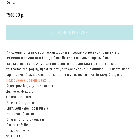
Danz
р.
7500,00
ДОБАВИТЬ В КОРЗИНУ
Имиджевая оправа классической формы в прозрачно-зелёном градиенте от
известного армянского бренда Danz. Легкие и прочные оправы Danz
изготавливаются вручную из гипоаллергенного ацетата и сочетают в себе
ультрамодную форму, практичность, а также смелые и оригинальные цвета. Danz
гарантирует безукоризненное качество и уникальный дизайн каждой модели.
Подробнее о бренде Danz →
Категория: Медицинские оправы
Для кого: Мужские
Форма: Овальная
Размер: Стандартные
Цвет: Зеленые/Прозрачные
Материал: Пластик
Оправа: В толстой оправе
С насадкой: Нет
Поляризация: Нет
SALE: Нет