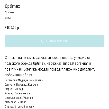
Optimax
Optimax
SKU:
р.
4000,00
ДОБАВИТЬ В КОРЗИНУ
Сдержанная и стильная классическая оправа унисекс от
польского бренда Optimax. Надежная, гипоаллергенная и
практичная. Эстетика модели позволит лаконично дополнить
любой ваш образ.
Категория: Медицинские оправы
Для кого: Мужские/Женские
Форма: Тишейды
Размер: Стандартные
Цвет: Золотые / Черные
Материал: Металл
Оправа: В тонкой оправе