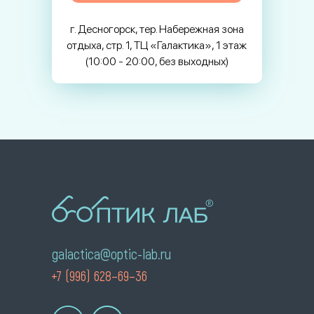
г. Десногорск, тер. Набережная зона
отдыха, стр. 1, ТЦ «Галактика», 1 этаж
(10:00 - 20:00, без выходных)
galactica@optic-lab.ru
+7 (996) 628–69–36