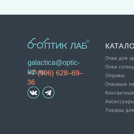
КАТАЛ
Очки для з
galactica@optic-
Очки солн
lab.ru
+7 (996) 628–69–
Оправы
36
Очковые л
Контактные
Аксессуар
Товары для