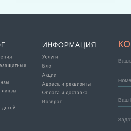
КО
ОГ
ИНФОРМАЦИЯ
рения
Услуги
Ваше
цезащитные
Блог
Акции
Номе
инзы
Адреса и реквизиты
 линзы
Оплата и доставка
ы
Ваш 
Возврат
 детей
Зада