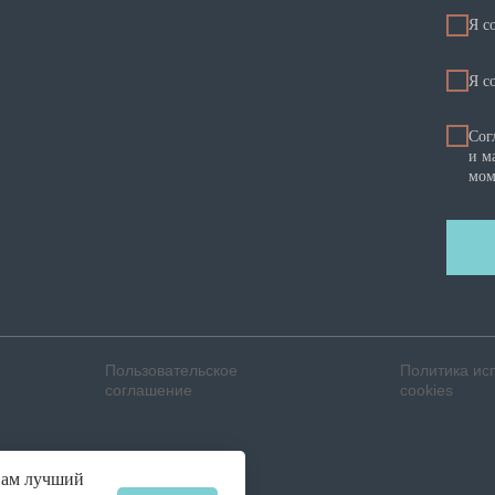
Я с
Я c
Сог
и м
мом
Пользовательское
Политика ис
соглашение
cookies
вам лучший