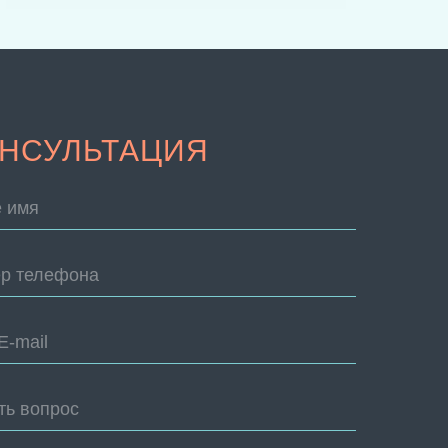
НСУЛЬТАЦИЯ
 имя
р телефона
E-mail
ть вопрос