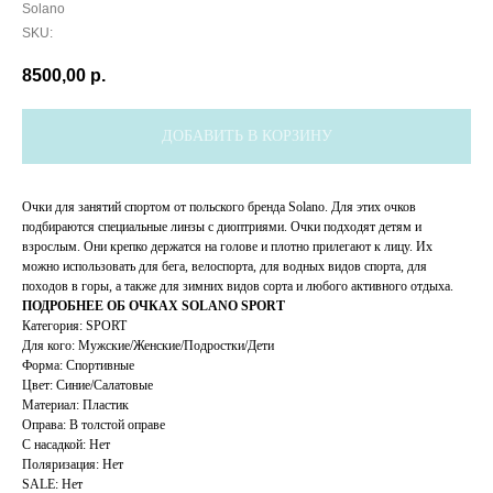
Solano
SKU:
8500,00
р.
ДОБАВИТЬ В КОРЗИНУ
Очки для занятий спортом от польского бренда Solano. Для этих очков
подбираются специальные линзы с диоптриями. Очки подходят детям и
взрослым. Они крепко держатся на голове и плотно прилегают к лицу. Их
можно использовать для бега, велоспорта, для водных видов спорта, для
походов в горы, а также для зимних видов сорта и любого активного отдыха.
ПОДРОБНЕЕ ОБ ОЧКАХ SOLANO SPORT
Категория: SPORT
Для кого: Мужские/Женские/Подростки/Дети
Форма: Спортивные
Цвет: Синие/Салатовые
Материал: Пластик
Оправа: В толстой оправе
С насадкой: Нет
Поляризация: Нет
SALE: Нет