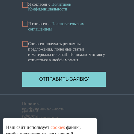
Я согласен с
Политикой
Конфиденциальности
Я cогласен с
Пользовательским
соглашением
Согласен получать рекламные
предложения, полезные статьи
и материалы по email. Понимаю, что могу
отписаться в любой момент.
ОТПРАВИТЬ ЗАЯВКУ
Политика
конфиденциальности
Договор
оферты
Пользовательское
соглашение
Политика использования
Наш сайт использует
cookies
файлы,
cookies
Согласие на обработку
чтобы предоставить вам лучший