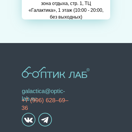
зона отдыха, стр. 1, ТЦ
«Галактика», 1 этаж (10:00 - 20:00,
без выходных)
galactica@optic-
lab.ru
+7 (996) 628–69–
36