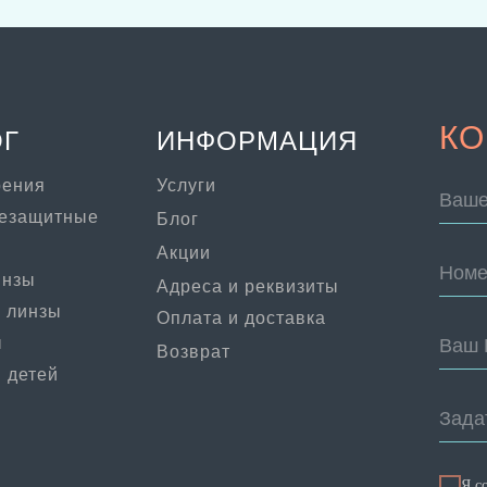
КО
ОГ
ИНФОРМАЦИЯ
рения
Услуги
Ваше
цезащитные
Блог
Акции
Номе
инзы
Адреса и реквизиты
 линзы
Оплата и доставка
ы
Ваш 
Возврат
 детей
Зада
Я с