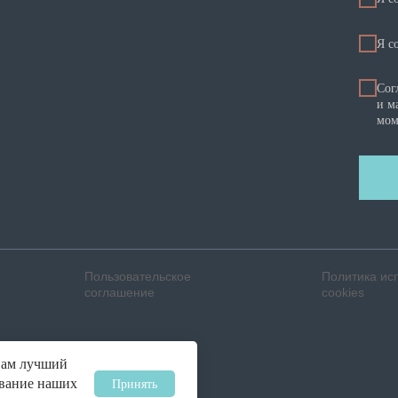
Я c
Сог
и м
мом
Пользовательское
Политика ис
соглашение
cookies
вам лучший
ование наших
Принять