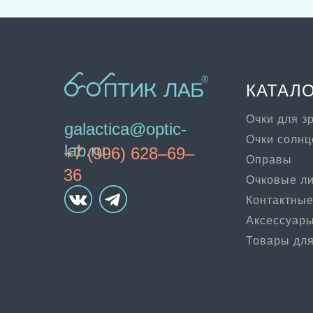
КАТАЛ
Очки для з
galactica@optic-
Очки солн
lab.ru
+7 (996) 628–69–
Оправы
36
Очковые л
Контактные
Аксессуар
Товары для