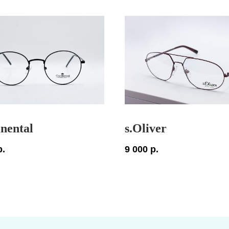
nental
s.Oliver
р.
9 000
р.