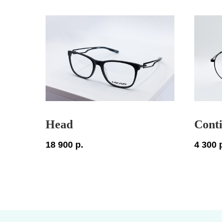
Head
Conti
18 900
р.
4 300