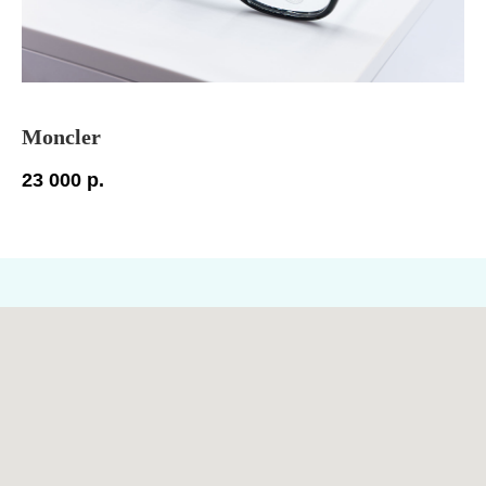
Moncler
At
23 000
р.
5 