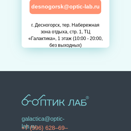
desnogorsk@optic-lab.ru
г. Десногорск, тер. Набережная
зона отдыха, стр. 1, ТЦ
«Галактика», 1 этаж (10:00 - 20:00,
без выходных)
galactica@optic-
lab.ru
+7 (996) 628–69–