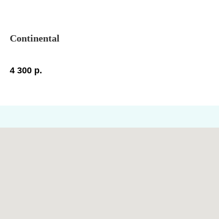
Continental
Co
4 300
р.
4 