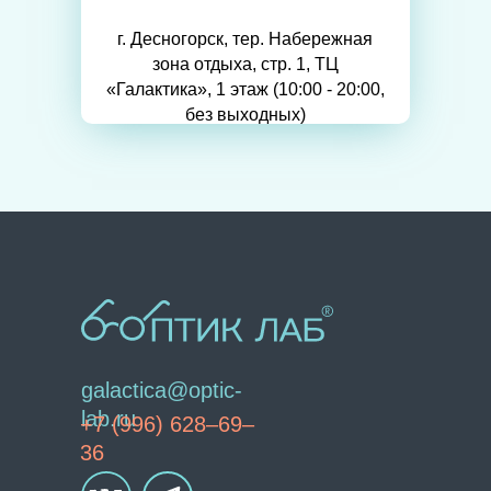
г. Десногорск, тер. Набережная
зона отдыха, стр. 1, ТЦ
«Галактика», 1 этаж (10:00 - 20:00,
без выходных)
galactica@optic-
lab.ru
+7 (996) 628–69–
36