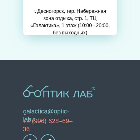
г. Десногорск, тер. Набережная
зона отдыха, стр. 1, ТЦ
«Галактика», 1 этаж (10:00 - 20:00,
без выходных)
galactica@optic-
lab.ru
+7 (996) 628–69–
36