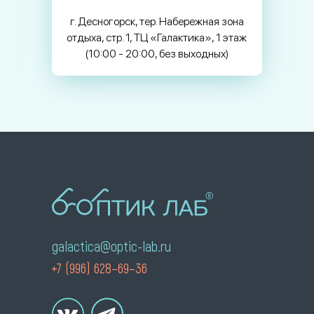
г. Десногорск, тер. Набережная зона
отдыха, стр. 1, ТЦ «Галактика», 1 этаж
(10:00 - 20:00, без выходных)
galactica@optic-lab.ru
+7 (996) 628–69–36