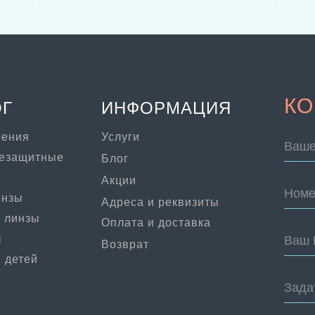
КО
ОГ
ИНФОРМАЦИЯ
рения
Услуги
Ваше
цезащитные
Блог
Акции
Номе
инзы
Адреса и реквизиты
 линзы
Оплата и доставка
ы
Ваш 
Возврат
 детей
Зада