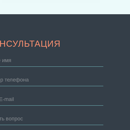
НСУЛЬТАЦИЯ
 имя
р телефона
E-mail
ть вопрос