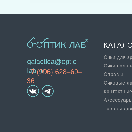
КАТАЛ
Очки для з
galactica@optic-
Очки солн
lab.ru
+7 (996) 628–69–
Оправы
36
Очковые л
Контактные
Аксессуар
Товары для