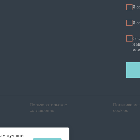
Я с
Я c
Сог
и м
мом
Пользовательское
Политика ис
соглашение
cookies
вам лучший