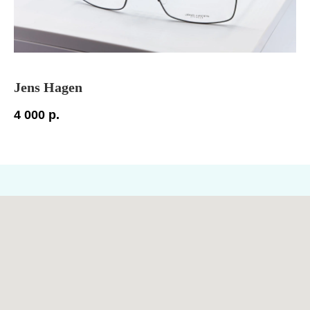
Jens Hagen
R
4 000
р.
11