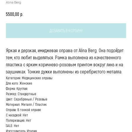
Alina Berg
р.
5500,00
ДОБАВИТЬ В КОРЗИНУ
Яркая и дерзкая, имиджевая оправа от Alina Berg. Она подойдет
тем, кто любит выделяться. Рамка выполнена из качественного
пластика с ярким коричнево-розовым принтом вокруг линз и на
заушниках. Тонкие дужки выполнены из серебристого металла.
Категория: Медицинские оправы
Для кого: Женские
Форма: Круглая
Размер: Стандартные
Цвет: Серебряные / Розовые
Материал: Металл / Пластик
Оправа: В тонкой оправе
С насадкой: Нет
Поляризация: Нет
SALE: Нет
Изготовитель: Италия