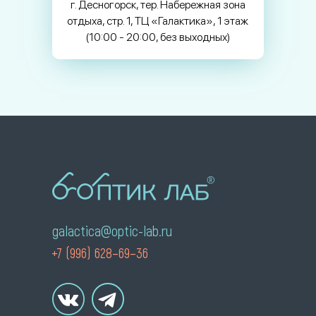
г. Десногорск, тер. Набережная зона
отдыха, стр. 1, ТЦ «Галактика», 1 этаж
(10:00 - 20:00, без выходных)
galactica@optic-lab.ru
+7 (996) 628–69–36