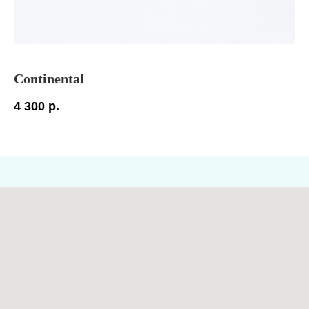
Continental
D
4 300
р.
7 