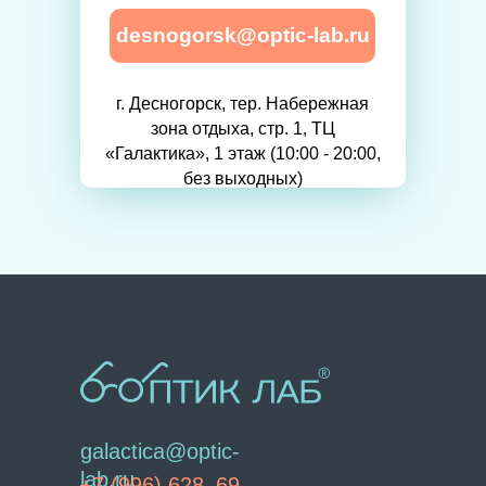
desnogorsk@optic-lab.ru
г. Десногорск, тер. Набережная
зона отдыха, стр. 1, ТЦ
«Галактика», 1 этаж (10:00 - 20:00,
без выходных)
galactica@optic-
lab.ru
+7 (996) 628–69–