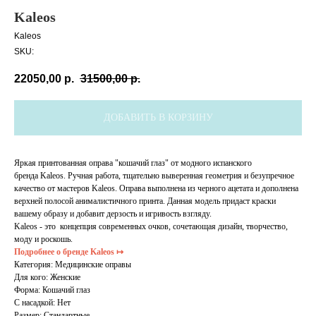
Kaleos
Kaleos
SKU:
22050,00
р.
31500,00
р.
ДОБАВИТЬ В КОРЗИНУ
Яркая принтованная оправа "кошачий глаз" от модного испанского
бренда Kaleos. Ручная работа, тщательно выверенная геометрия и безупречное
качество от мастеров Kaleos. Оправа выполнена из черного ацетата и дополнена
верхней полосой анималистичного принта. Данная модель придаст краски
вашему образу и добавит дерзость и игривость взгляду.
Kaleos - это концепция современных очков, сочетающая дизайн, творчество,
моду и роскошь.
Подробнее о бренде Kaleos ↦
Категория: Медицинские оправы
Для кого: Женские
Форма: Кошачий глаз
С насадкой: Нет
Размер: Стандартные