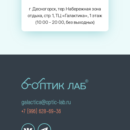
г. Десногорск, тер. Набережная зона
отдыха, стр. 1, ТЦ «Галактика», 1 этаж
(10:00 - 20:00, без выходных)
galactica@optic-lab.ru
+7 (996) 628–69–36