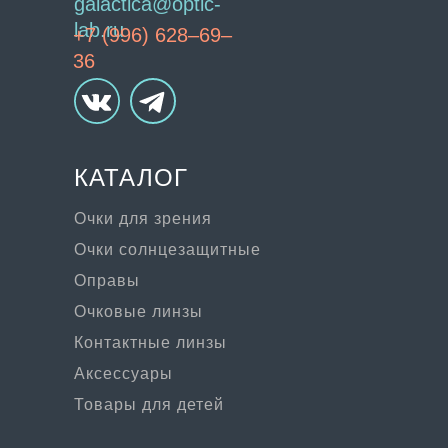
galactica@optic-
lab.ru
+7 (996) 628–69–
36
КАТАЛОГ
Очки для зрения
Очки солнцезащитные
Оправы
Очковые линзы
Контактные линзы
Аксессуары
Товары для детей