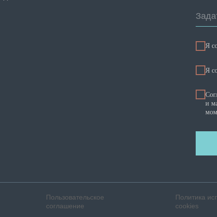
Зада
Я с
Я c
Сог
и м
мом
Пользовательское
Политика ис
соглашение
cookies