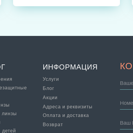
КО
ОГ
ИНФОРМАЦИЯ
рения
Услуги
Ваше
цезащитные
Блог
Акции
Номе
инзы
Адреса и реквизиты
 линзы
Оплата и доставка
ы
Ваш 
Возврат
 детей