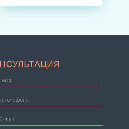
НСУЛЬТАЦИЯ
 имя
р телефона
E-mail