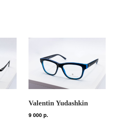
Valentin Yudashkin
9 000
р.