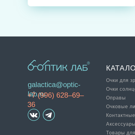
КАТАЛ
Очки для з
galactica@optic-
Очки солн
lab.ru
+7 (996) 628–69–
Оправы
36
Очковые л
Контактные
Аксессуар
Товары для