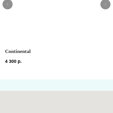
Continental
At
4 300
р.
5 